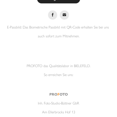
E-Passbild: Das Biometrische Passbild mit QR-Code erhalten Sie bei uns
auch sofort zum Mitnehmen.
PROFOTO das Qualitätslabor in BIELEFELD.
So erreichen Sie uns:
PRO
F
OTO
Inh. Foto-Studio-Büttner GbR
Am Ellerbrocks Hof 13